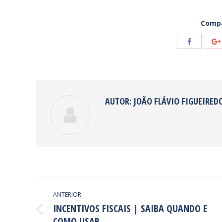
Compa
Share
with
Facebook
AUTOR:
JOÃO FLÁVIO FIGUEIRED
NAVEGAÇÃO
ANTERIOR
DE
INCENTIVOS FISCAIS | SAIBA QUANDO E
Post
COMO USAR