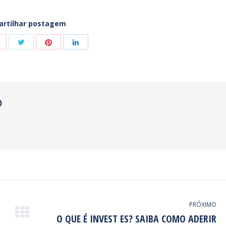
rtilhar postagem
Share
Share
Share
Share
with
with
with
with
Twitter
Pinterest
Google+
LinkedIn
O
PRÓXIMO
O QUE É INVEST ES? SAIBA COMO ADERIR
Próximo