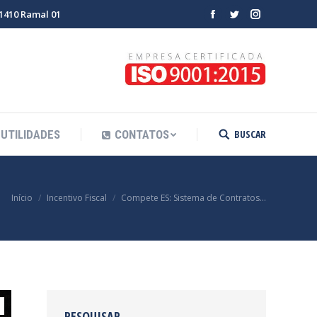
-1410 Ramal 01
Facebook
Twitter
Instagram
BUSCAR
UTILIDADES
CONTATOS
Search:
Você está aqui:
Início
Incentivo Fiscal
Compete ES: Sistema de Contratos…
PESQUISAR