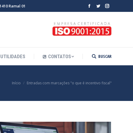
-1410 Ramal 01
Facebook
Twitter
Instagram
BUSCAR
UTILIDADES
CONTATOS
Search:
cê está aqui:
Início
Entradas com marcações "o que é incentivo fiscal"