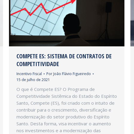
COMPETE ES: SISTEMA DE CONTRATOS DE
COMPETITIVIDADE
Incentivo Fiscal
Por
João Flávio Figueiredo
15 de julho de 2021
O que é Compete ES? O Programa de
Competitividade Sistêmica do Estado do Espírito
Santo, Compete (ES), foi criado com o intuito de
contribuir para o crescimento, diversificação e
modernização do setor produtivo do Espírito
Santo. Desta forma, visa incentivar o aumento
nos investimentos e a modernização das