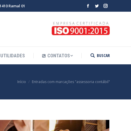
-1410 Ramal 01
Facebook
Twitter
Instagram
BUSCAR
UTILIDADES
CONTATOS
Search:
ê está aqui:
Início
Entradas com marcações "assessoria contábil"