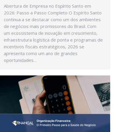
Abertura de Empresa no Espírito Santo em
2026: Passo a Passo Completo O Espírito Santo
continua a se destacar como um dos ambientes
de negócios mais promissores do Brasil. Com
um ecossistema de inovação em crescimento,
infraestrutura logística de ponta e programas de
incentivos fiscais estratégicos, 2026 se
apresenta como um ano de grandes
oportunidades…