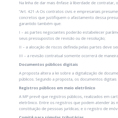
Na linha de dar mais ênfase à liberdade de contratar, 
“Art. 421-A Os contratos civis e empresariais presum
concretos que justifiquem o afastamento dessa presunç
garantido também que:
I – as partes negociantes poderão estabelecer parâmet
seus pressupostos de revisão ou de resolução;
II – a alocação de riscos definida pelas partes deve s
III – a revisão contratual somente ocorrerá de maneira 
Documentos públicos digitais
A proposta altera a lei sobre a digitalização de docu
públicos. Segundo a proposta, os documentos digitais
Registros públicos em meio eletrônico
A MP prevê que registros públicos, realizados em car
eletrônico. Entre os registros que podem atender às n
constituição de pessoas jurídicas; e o registro de imóv
Comitê para súmulas tributárias