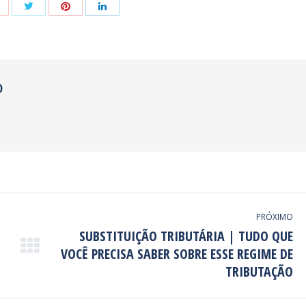
Share
Share
Share
Share
with
with
with
with
Twitter
Pinterest
Google+
LinkedIn
O
PRÓXIMO
SUBSTITUIÇÃO TRIBUTÁRIA | TUDO QUE
VOCÊ PRECISA SABER SOBRE ESSE REGIME DE
Próximo
post:
TRIBUTAÇÃO