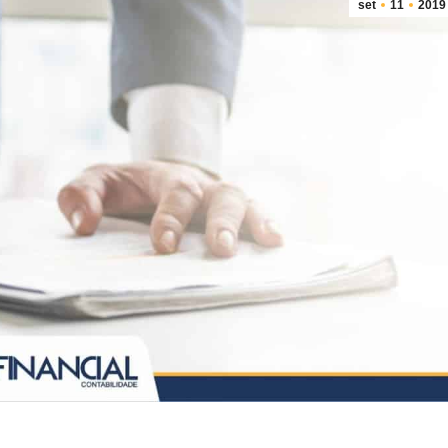
set
11
2019