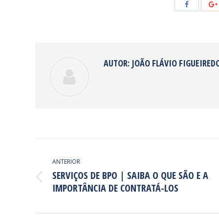
Share
with
Facebook
AUTOR:
JOÃO FLÁVIO FIGUEIRED
NAVEGAÇÃO
DE
ANTERIOR
SERVIÇOS DE BPO | SAIBA O QUE SÃO E A
POST:
Post
IMPORTÂNCIA DE CONTRATÁ-LOS
anterior: