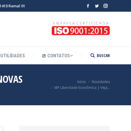
-1410 Ramal 01
Facebook
Twitter
Instagram
BUSCAR
UTILIDADES
CONTATOS
Search:
NOVAS
Você está aqui:
Início
Novidades
MP Liberdade Econômica | Veja…