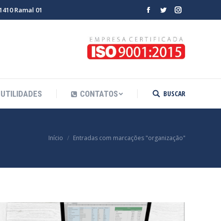
-1410 Ramal 01
Facebook
Twitter
Instagram
BUSCAR
UTILIDADES
CONTATOS
Search:
 está aqui:
Início
Entradas com marcações "organização"