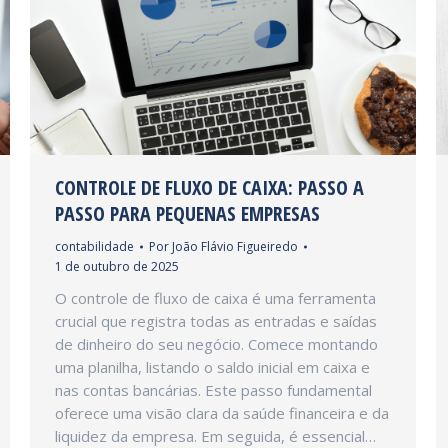
CONTROLE DE FLUXO DE CAIXA: PASSO A
PASSO PARA PEQUENAS EMPRESAS
contabilidade
Por
João Flávio Figueiredo
1 de outubro de 2025
O controle de fluxo de caixa é uma ferramenta
crucial que registra todas as entradas e saídas
de dinheiro do seu negócio. Comece montando
uma planilha, listando o saldo inicial em caixa e
nas contas bancárias. Este passo fundamental
oferece uma visão clara da saúde financeira e da
liquidez da empresa. Em seguida, é essencial…