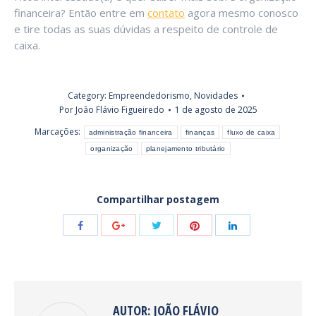
financeira? Então entre em
contato
agora mesmo conosco
e tire todas as suas dúvidas a respeito de controle de
caixa.
Category:
Empreendedorismo
,
Novidades
Por
João Flávio Figueiredo
1 de agosto de 2025
Marcações:
administração financeira
finanças
fluxo de caixa
organização
planejamento tributário
Compartilhar postagem
Share
Share
Share
Share
Share
with
with
with
with
with
Twitter
Pinterest
Facebook
Google+
LinkedIn
AUTOR:
JOÃO FLÁVIO