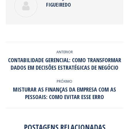
FIGUEIREDO
NAVEGAÇÃO
ANTERIOR
DE
CONTABILIDADE GERENCIAL: COMO TRANSFORMAR
Post
DADOS EM DECISÕES ESTRATÉGICAS DE NEGÓCIO
POST:
anterior:
PRÓXIMO
MISTURAR AS FINANÇAS DA EMPRESA COM AS
Próximo
PESSOAIS: COMO EVITAR ESSE ERRO
post:
POSTAGENS RELACIONADAS