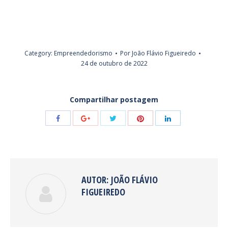
Category:
Empreendedorismo
Por
João Flávio Figueiredo
24 de outubro de 2022
Compartilhar postagem
Share
Share
Share
Share
Share
with
with
with
with
with
Twitter
Pinterest
Facebook
Google+
LinkedIn
AUTOR:
JOÃO FLÁVIO
FIGUEIREDO