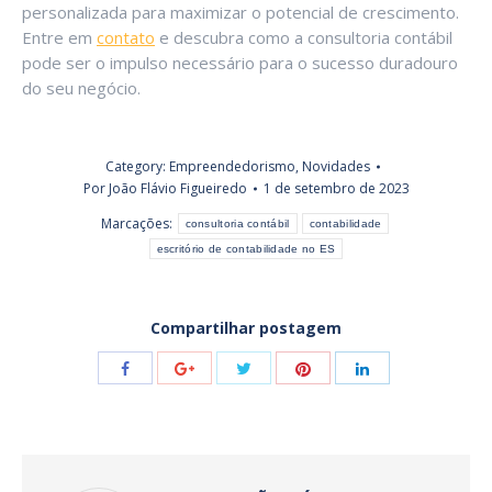
personalizada para maximizar o potencial de crescimento.
Entre em
contato
e descubra como a consultoria contábil
pode ser o impulso necessário para o sucesso duradouro
do seu negócio.
Category:
Empreendedorismo
,
Novidades
Por
João Flávio Figueiredo
1 de setembro de 2023
Marcações:
consultoria contábil
contabilidade
escritório de contabilidade no ES
Compartilhar postagem
Share
Share
Share
Share
Share
with
with
with
with
with
Twitter
Pinterest
Facebook
Google+
LinkedIn