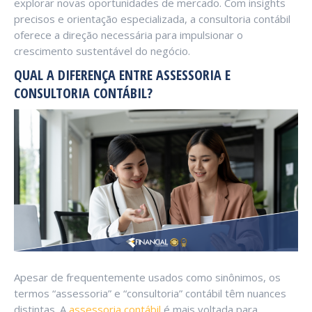
explorar novas oportunidades de mercado. Com insights
precisos e orientação especializada, a consultoria contábil
oferece a direção necessária para impulsionar o
crescimento sustentável do negócio.
QUAL A DIFERENÇA ENTRE ASSESSORIA E
CONSULTORIA CONTÁBIL?
Apesar de frequentemente usados como sinônimos, os
termos “assessoria” e “consultoria” contábil têm nuances
distintas. A
assessoria contábil
é mais voltada para