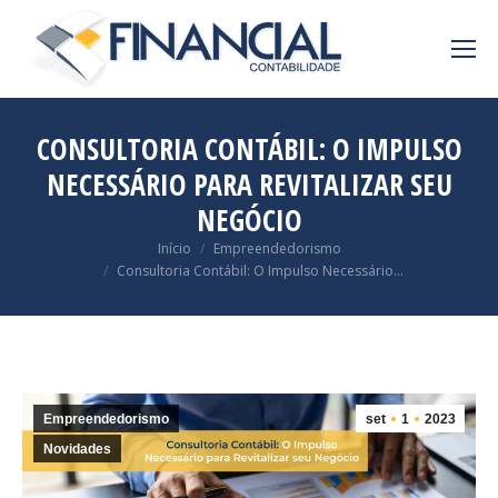
CONSULTORIA CONTÁBIL: O IMPULSO
NECESSÁRIO PARA REVITALIZAR SEU
NEGÓCIO
Você está aqui:
Início
Empreendedorismo
Consultoria Contábil: O Impulso Necessário…
Empreendedorismo
set
1
2023
Novidades