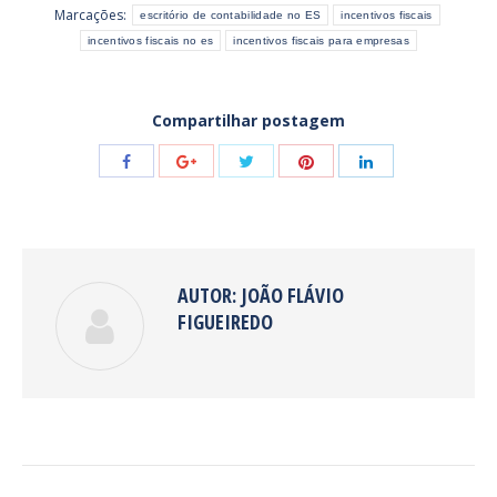
Marcações:
escritório de contabilidade no ES
incentivos fiscais
incentivos fiscais no es
incentivos fiscais para empresas
Compartilhar postagem
Share
Share
Share
Share
Share
with
with
with
with
with
Twitter
Pinterest
Facebook
Google+
LinkedIn
AUTOR:
JOÃO FLÁVIO
FIGUEIREDO
NAVEGAÇÃO