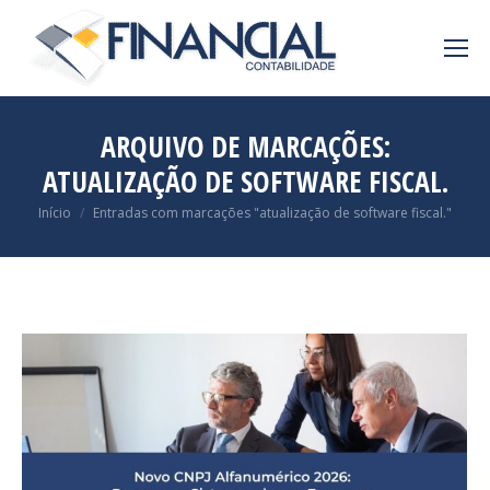
ARQUIVO DE MARCAÇÕES:
ATUALIZAÇÃO DE SOFTWARE FISCAL.
Você está aqui:
Início
Entradas com marcações "atualização de software fiscal."