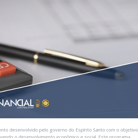
nto desenvolvido pelo governo do Espírito Santo com o objetivo
movendo o desenvolvimento econômico e social. Este programa