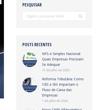
PESQUISAR
Search:
POSTS RECENTES
NFS-e Simples Nacional:
Quais Empresas Precisam
Se Adequar
15 de julho de 2026
Reforma Tributária: Como
CBS e IBS Impactam o
Fluxo de Caixa das
Empresas
1 de julho de 2026
Novo CNPJ Alfanumérico