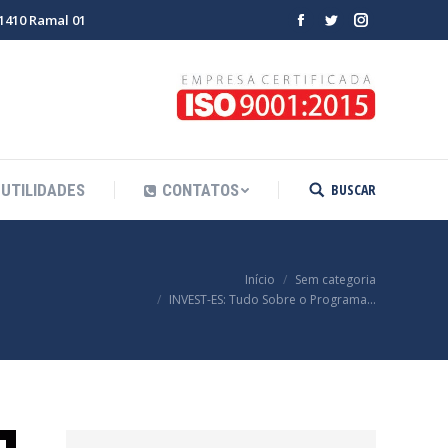
-1410 Ramal 01
Facebook
Twitter
Instagram
BUSCAR
UTILIDADES
CONTATOS
Search:
Você está aqui:
Início
Sem categoria
INVEST-ES: Tudo Sobre o Programa…