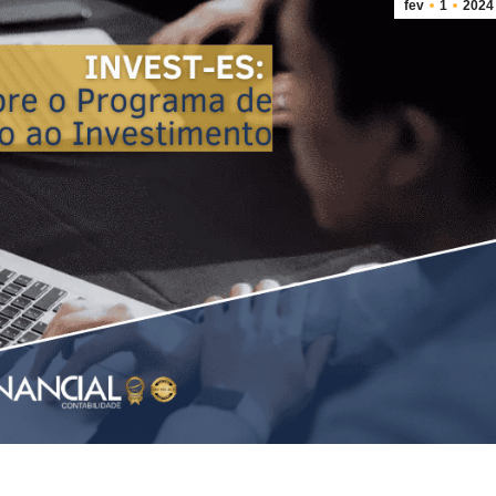
fev
1
2024