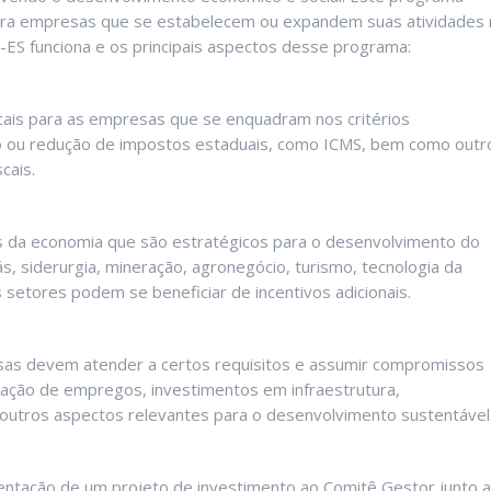
s para empresas que se estabelecem ou expandem suas atividades
-ES funciona e os principais aspectos desse programa:
cais para as empresas que se enquadram nos critérios
ção ou redução de impostos estaduais, como ICMS, bem como outr
cais.
 da economia que são estratégicos para o desenvolvimento do
ás, siderurgia, mineração, agronegócio, turismo, tecnologia da
setores podem se beneficiar de incentivos adicionais.
sas devem atender a certos requisitos e assumir compromissos
eração de empregos, investimentos em infraestrutura,
 outros aspectos relevantes para o desenvolvimento sustentável
ntação de um projeto de investimento ao Comitê Gestor junto a