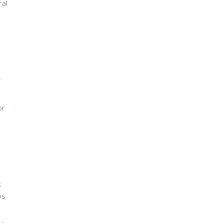
ral
r
or
s
os