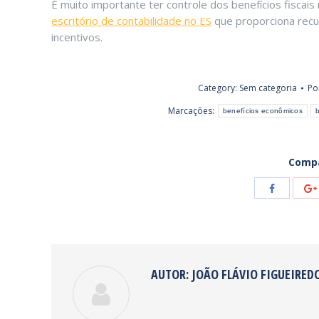
É muito importante ter controle dos benefícios fiscai
escritório de contabilidade no ES
que proporciona recur
incentivos.
Category:
Sem categoria
Po
Marcações:
benefícios econômicos
b
Compa
Share
with
Facebook
AUTOR:
JOÃO FLÁVIO FIGUEIRED