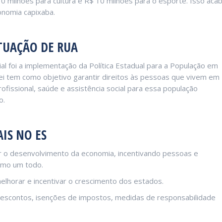
0 milhões para cultura e R$ 10 milhões para o esporte. Isso aca
nomia capixaba.
TUAÇÃO DE RUA
al foi a implementação da Política Estadual para a População em
lei tem como objetivo garantir direitos às pessoas que vivem em
rofissional, saúde e assistência social para essa população
o.
IS NO ES
ar o desenvolvimento da economia, incentivando pessoas e
omo um todo.
elhorar e incentivar o crescimento dos estados.
descontos, isenções de impostos, medidas de responsabilidade