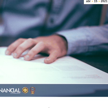
abr
15
2021