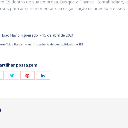
s no ES dentro de sua empresa. Busque a Financial Contabilidade, 
sos para auxiliar e orientar sua organização na adesão a esses
r
João Flávio Figueiredo
15 de abril de 2021
enefícios fiscais no es
escritório de contabilidade no ES
rtilhar postagem
Share
Share
Share
Share
with
with
with
with
Twitter
Pinterest
Google+
LinkedIn
O