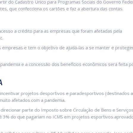
artir do Cadastro Único para Programas Sociais do Governo Fede
es, que confecciona os cartões e faz a abertura das contas.
acesso a crédito para as empresas que foram afetadas pela
c.
s empresas e tem o objetivo de ajudá-las a se manter e protege
pandemia e a concessão dos benefícios econômicos será feita p
A
a incentivar projetos desportivos e paradesportivos (destinados a
 muito afetados com a pandemia.
irecionar parte do Imposto sobre Circulação de Bens e Serviço
 até 3% do que pagariam no ICMS em projetos esportivos aprovad