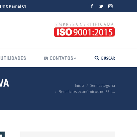
-1410 Ramal 01
Facebook
Twitter
Instagram
BUSCAR
UTILIDADES
CONTATOS
Search:
VA
Você está aqui:
Início
Sem categoria
Benefícios econômicos no ES |…