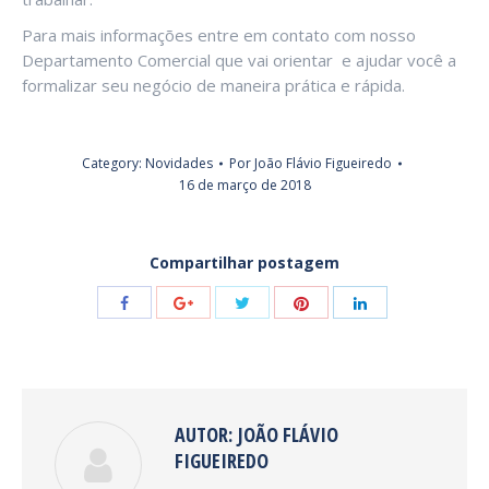
Para mais informações entre em contato com nosso
Departamento Comercial que vai orientar e ajudar você a
formalizar seu negócio de maneira prática e rápida.
Category:
Novidades
Por
João Flávio Figueiredo
16 de março de 2018
Compartilhar postagem
Share
Share
Share
Share
Share
with
with
with
with
with
Twitter
Pinterest
Facebook
Google+
LinkedIn
AUTOR:
JOÃO FLÁVIO
FIGUEIREDO