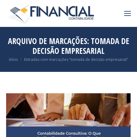
ARQUIVO DE MARCAÇÕES:
TOMADA DE
DECISÃO EMPRESARIAL
Você está aqui:
Início
Entradas com marcações "tomada de decisão empresarial"