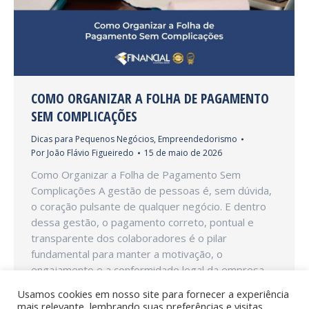
COMO ORGANIZAR A FOLHA DE PAGAMENTO
SEM COMPLICAÇÕES
Dicas para Pequenos Negócios
,
Empreendedorismo
Por
João Flávio Figueiredo
15 de maio de 2026
Como Organizar a Folha de Pagamento Sem
Complicações A gestão de pessoas é, sem dúvida,
o coração pulsante de qualquer negócio. E dentro
dessa gestão, o pagamento correto, pontual e
transparente dos colaboradores é o pilar
fundamental para manter a motivação, o
engajamento e a conformidade legal da empresa.
No entanto, a gestão de folha…
Usamos cookies em nosso site para fornecer a experiência
mais relevante, lembrando suas preferências e visitas