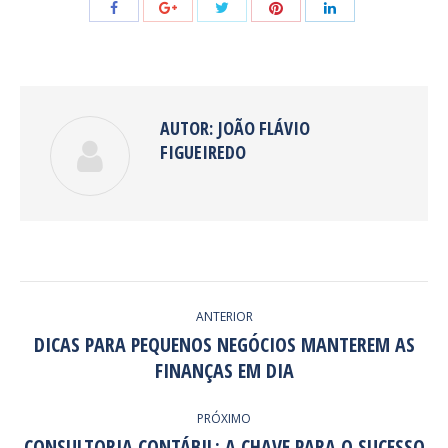
Share
Share
Share
Share
Share
with
with
with
with
with
Twitter
Pinterest
Facebook
Google+
LinkedIn
AUTOR:
JOÃO FLÁVIO
FIGUEIREDO
NAVEGAÇÃO
ANTERIOR
DE
DICAS PARA PEQUENOS NEGÓCIOS MANTEREM AS
Post
FINANÇAS EM DIA
POST:
anterior:
PRÓXIMO
CONSULTORIA CONTÁBIL: A CHAVE PARA O SUCESSO