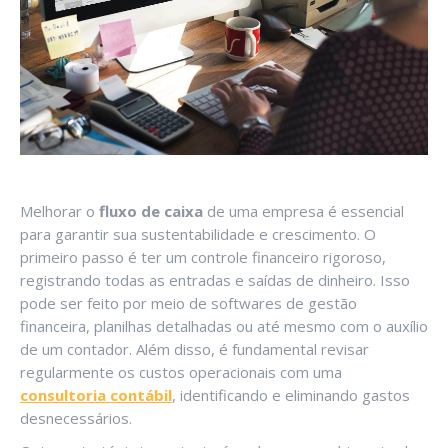
Melhorar o
fluxo de caixa
de uma empresa é essencial
para garantir sua sustentabilidade e crescimento. O
primeiro passo é ter um controle financeiro rigoroso,
registrando todas as entradas e saídas de dinheiro. Isso
pode ser feito por meio de softwares de gestão
financeira, planilhas detalhadas ou até mesmo com o auxílio
de um contador. Além disso, é fundamental revisar
regularmente os custos operacionais com uma
consultoria contábil
, identificando e eliminando gastos
desnecessários.