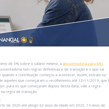
nimo de 5% sobre o salário mínimo, a
aposentadoria para MEI
posentadoria tem regras definitivas e de transição e o que vai
e quando a contribuição começou a acontecer. Assim, entram na
ade aqueles que começaram o recolhimento até 12/11/2019, que f
gor, para os que começaram depois desta data, vale a regra
 na regra de transição:
;
rtir de 2020 até atingir 62 anos de idade em 2023, 15 anos de