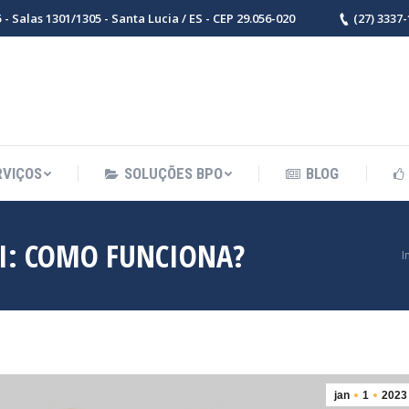
- Salas 1301/1305 - Santa Lucia / ES - CEP 29.056-020
(27) 3337
RVIÇOS
SOLUÇÕES BPO
BLOG
I: COMO FUNCIONA?
Você está 
I
jan
1
2023