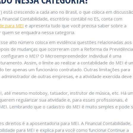
) está crescendo a cada ano no Brasil, o que coloca em discussão
inancial Contabilidade, escritório contábil no ES, conta com
ade para MEI
e apresenta tudo que você precisa saber sobre a
 quem se enquadra nessa categoria.
 Esse alto número coloca em evidência questões relacionadas aos
 depois de mudanças que ocorreram com a Reforma da Previdência
ue configuram o MEI? O Microempreendedor Individual é uma
aturamento. Assim, o limite ao realizar a contabilidade do MEI é u
 ter apenas um funcionário contratado. Outras limitações para
 administrador de outras empresas, e a atividade exercida deve
, até mesmo motoboy, tatuador, instrutor de música, etc. Há u
uerem regularizar sua atividade e, para esses profissionais, é
 MEI. Lembrando que o cadastro do MEI é muito simples e pode 
 direitos é a aposentadoria para MEI. A Financial Contabilidade,
abilidade para MEI e explica para você como funciona! Continue a