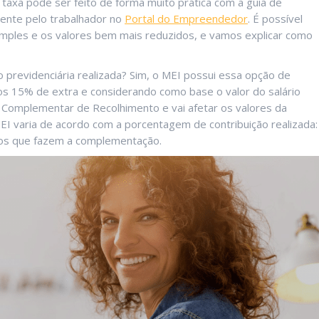
axa pode ser feito de forma muito prática com a guia de
ente pelo trabalhador no
Portal do Empreendedor
. É possível
imples e os valores bem mais reduzidos, e vamos explicar como
 previdenciária realizada? Sim, o MEI possui essa opção de
s 15% de extra e considerando como base o valor do salário
a Complementar de Recolhimento e vai afetar os valores da
EI varia de acordo com a porcentagem de contribuição realizada:
 os que fazem a complementação.