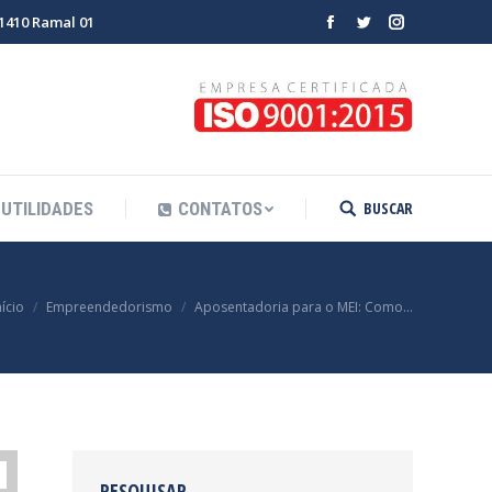
-1410 Ramal 01
Facebook
Twitter
Instagram
BUSCAR
UTILIDADES
CONTATOS
Search:
aqui:
nício
Empreendedorismo
Aposentadoria para o MEI: Como…
PESQUISAR