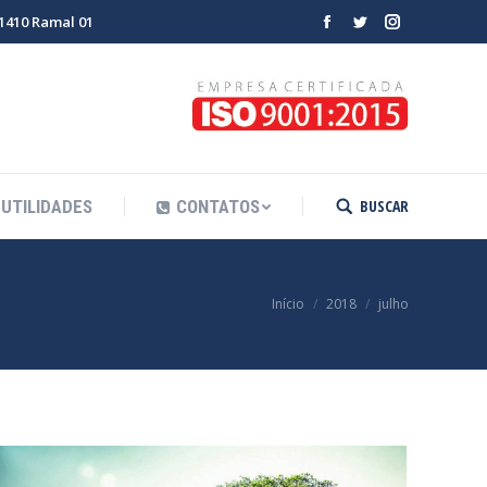
-1410 Ramal 01
Facebook
Twitter
Instagram
BUSCAR
UTILIDADES
CONTATOS
Search:
Você está aqui:
Início
2018
julho