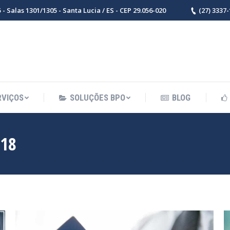
- Salas 1301/1305 - Santa Lucia / ES - CEP 29.056-020
(27) 3337
RVIÇOS
SOLUÇÕES BPO
BLOG
018