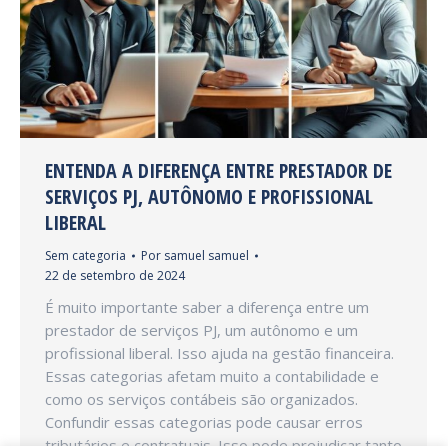
ENTENDA A DIFERENÇA ENTRE PRESTADOR DE
SERVIÇOS PJ, AUTÔNOMO E PROFISSIONAL
LIBERAL
Sem categoria
Por
samuel samuel
22 de setembro de 2024
É muito importante saber a diferença entre um
prestador de serviços PJ, um autônomo e um
profissional liberal. Isso ajuda na gestão financeira.
Essas categorias afetam muito a contabilidade e
como os serviços contábeis são organizados.
Confundir essas categorias pode causar erros
tributários e contratuais. Isso pode prejudicar tanto