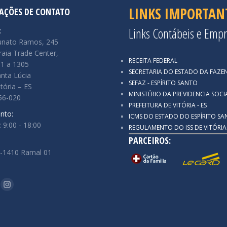
LINKS IMPORTAN
AÇÕES DE CONTATO
Links Contábeis e Empr
:
unato Ramos, 245
Praia Trade Center,
RECEITA FEDERAL
01 a 1305
SECRETARIA DO ESTADO DA FAZE
anta Lúcia
SEFAZ - ESPÍRITO SANTO
itória – ES
MINISTÉRIO DA PREVIDENCIA SOCI
56-020
PREFEITURA DE VITÓRIA - ES
nto:
ICMS DO ESTADO DO ESPÍRITO S
: 9:00 - 18:00
REGULAMENTO DO ISS DE VITÓRIA
PARCEIROS:
7-1410 Ramal 01
-nos em:
ook
itter
Instagram