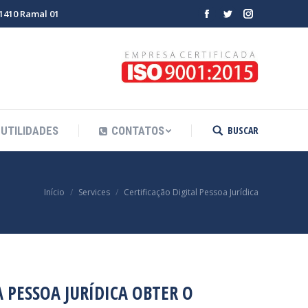
-1410 Ramal 01
Facebook
Twitter
Instagram
BUSCAR
UTILIDADES
CONTATOS
Search:
aqui:
Início
Services
Certificação Digital Pessoa Jurídica
 PESSOA JURÍDICA OBTER O