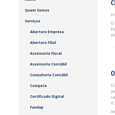
C
Quem Somos
A 
Serviços
O 
Di
Abertura Empresa
ef
Abertura Filial
Assessoria Fiscal
Assessoria Contábil
O
Consultoria Contábil
Compete
Co
At
Certificado Digital
ca
IC
Fundap
Al