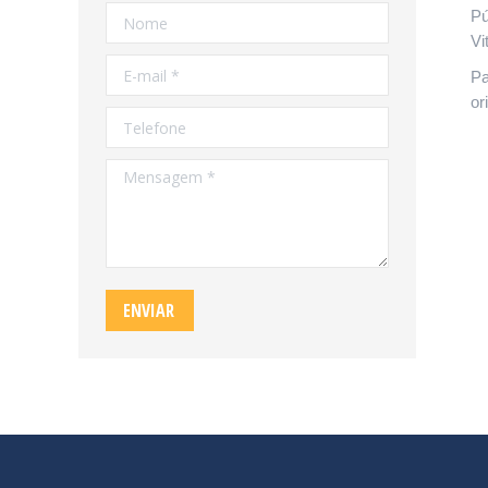
Nome
Pú
Vi
E-mail *
Pa
or
Telefone
Mensagem *
ENVIAR