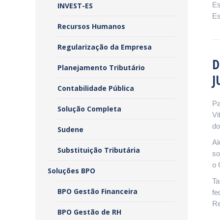
Es
INVEST-ES
Es
Recursos Humanos
Regularização da Empresa
D
Planejamento Tributário
J
Contabilidade Pública
Pa
Solução Completa
Vi
do
Sudene
Al
Substituição Tributária
so
o 
Soluções BPO
Ta
BPO Gestão Financeira
fe
Re
BPO Gestão de RH