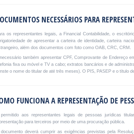
OCUMENTOS NECESSÁRIOS PARA REPRESENT
ra os representantes legais, a Financial Contabilidade, o escritóri
rigatoriedade de apresentar a carteira de identidade, carteira nacio
trangeiro, além dos documentos com foto como OAB, CRC, CRM.
necessário também apresentar CPF, Comprovante de Endereço em nom
lefonia fixa ou móvel e TV a cabo; extratos bancários e de administr
nste o nome do titular de até três meses). O PIS, PASEP e o título d
OMO FUNCIONA A REPRESENTAÇÃO DE PESS
permitido aos representantes legais de pessoas jurídicas titula
presentação para terceiros por meio de uma procuração pública.
documento deverá cumprir as exigências previstas pela Resoluç