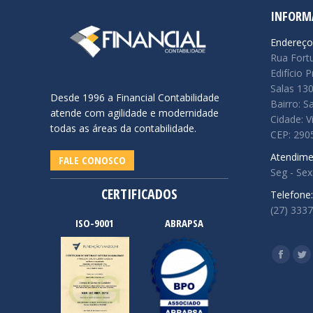
INFORM
Endereço
Rua Fort
Edifício 
Salas 13
Desde 1996 a Financial Contabilidade
Bairro: S
atende com agilidade e modernidade
Cidade: V
todas as áreas da contabilidade.
CEP: 290
Atendime
FALE CONOSCO
Seg - Sex
CERTIFICADOS
Telefone:
(27) 333
ISO-9001
ABRAPSA
Encontre
Faceb
Tw