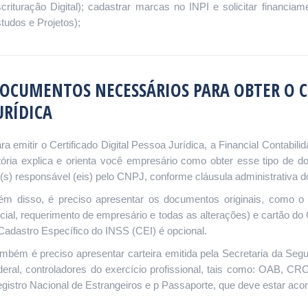
crituração Digital); cadastrar marcas no INPI e solicitar financi
tudos e Projetos);
OCUMENTOS NECESSÁRIOS PARA OBTER O CE
URÍDICA
ra emitir o Certificado Digital Pessoa Jurídica, a Financial Contabili
tória explica e orienta você empresário como obter esse tipo de 
(s) responsável (eis) pelo CNPJ, conforme cláusula administrativa do
ém disso, é preciso apresentar os documentos originais, como o 
cial, requerimento de empresário e todas as alterações) e cartão d
Cadastro Específico do INSS (CEI) é opcional.
mbém é preciso apresentar carteira emitida pela Secretaria da Segur
deral, controladores do exercício profissional, tais como: OAB, 
gistro Nacional de Estrangeiros e p Passaporte, que deve estar a