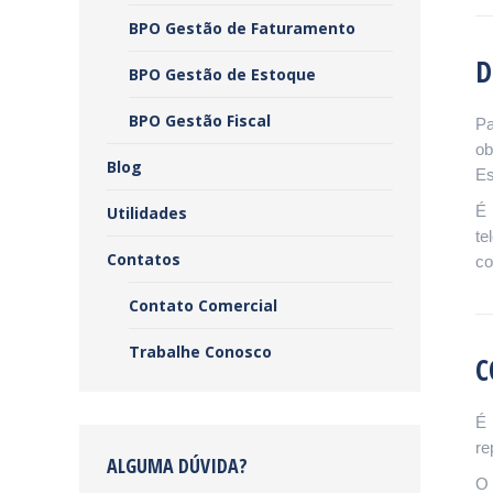
BPO Gestão de Faturamento
D
BPO Gestão de Estoque
BPO Gestão Fiscal
Pa
ob
Blog
Es
É 
Utilidades
te
Contatos
co
Contato Comercial
Trabalhe Conosco
C
É 
re
ALGUMA DÚVIDA?
O 