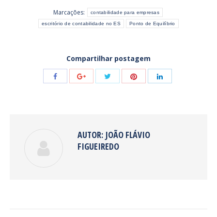
Marcações:
contabilidade para empresas
escritório de contabilidade no ES
Ponto de Equilíbrio
Compartilhar postagem
Share
Share
Share
Share
Share
with
with
with
with
with
Twitter
Pinterest
Facebook
Google+
LinkedIn
AUTOR:
JOÃO FLÁVIO
FIGUEIREDO